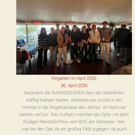
Regatten im April 2026
30. April 2026
Nachdem die WANNSEEATEN über die Osterferien
kräftig trainiert hatten, starteten sie zurück in der
Heimat in die Regattaphase des Jahres. Im April war
bereits viel los! Den Auftakt machten die Optis mit dem
Rüdiger-Weinholz-Preis vom BYC am Wannsee. Hier
war bei den Opti As ein großes Feld zugegen, da auch