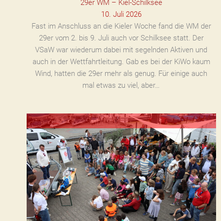
29er WM – Kiel-Schilksee
10. Juli 2026
Fast im Anschluss an die Kieler Woche fand die WM der
29er vom 2. bis 9. Juli auch vor Schilksee statt. Der
VSaW war wiederum dabei mit segelnden Aktiven und
auch in der Wettfahrtleitung. Gab es bei der KiWo kaum
Wind, hatten die 29er mehr als genug. Für einige auch
mal etwas zu viel, aber…