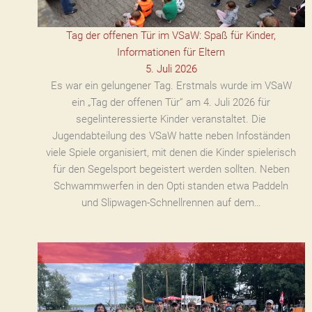
Tag der offenen Tür im VSaW: Spaß für Kinder,
Informationen für Eltern
5. Juli 2026
Es war ein gelungener Tag. Erstmals wurde im VSaW
ein „Tag der offenen Tür” am 4. Juli 2026 für
segelinteressierte Kinder veranstaltet. Die
Jugendabteilung des VSaW hatte neben Infoständen
viele Spiele organisiert, mit denen die Kinder spielerisch
für den Segelsport begeistert werden sollten. Neben
Schwammwerfen in den Opti standen etwa Paddeln
und Slipwagen-Schnellrennen auf dem…