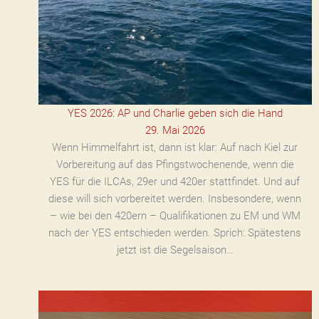
YES 2026: AP und Charlie geben sich die Hand
29. Mai 2026
Wenn Himmelfahrt ist, dann ist klar: Auf nach Kiel zur
Vorbereitung auf das Pfingstwochenende, wenn die
YES für die ILCAs, 29er und 420er stattfindet. Und auf
diese will sich vorbereitet werden. Insbesondere, wenn
– wie bei den 420ern – Qualifikationen zu EM und WM
nach der YES entschieden werden. Sprich: Spätestens
jetzt ist die Segelsaison…