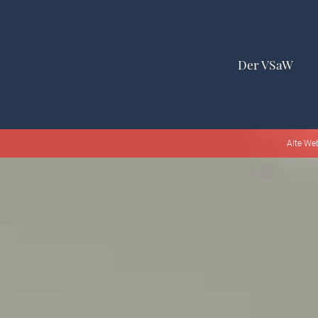
Der VSaW
Alte We