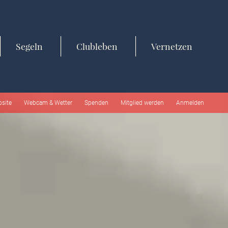
Segeln
Clubleben
Vernetzen
bsite
Webcam & Wetter
Spenden
Mitglied werden
Anmelden