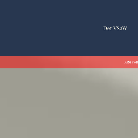
Der VSaW
Alte We