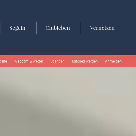
Segeln
Clubleben
Vernetzen
bsite
Webcam & Wetter
Spenden
Mitglied werden
Anmelden