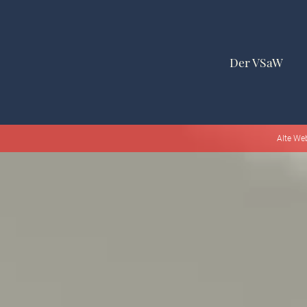
Der VSaW
Alte We