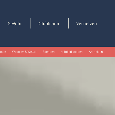
Segeln
Clubleben
Vernetzen
bsite
Webcam & Wetter
Spenden
Mitglied werden
Anmelden