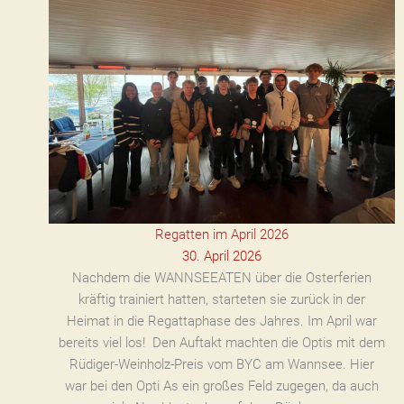
Regatten im April 2026
30. April 2026
Nachdem die WANNSEEATEN über die Osterferien
kräftig trainiert hatten, starteten sie zurück in der
Heimat in die Regattaphase des Jahres. Im April war
bereits viel los! Den Auftakt machten die Optis mit dem
Rüdiger-Weinholz-Preis vom BYC am Wannsee. Hier
war bei den Opti As ein großes Feld zugegen, da auch