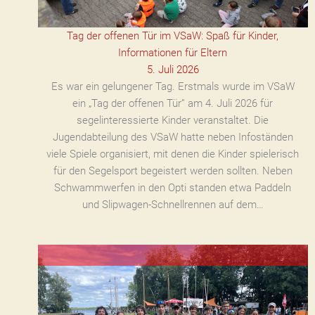
Tag der offenen Tür im VSaW: Spaß für Kinder,
Informationen für Eltern
5. Juli 2026
Es war ein gelungener Tag. Erstmals wurde im VSaW
ein „Tag der offenen Tür” am 4. Juli 2026 für
segelinteressierte Kinder veranstaltet. Die
Jugendabteilung des VSaW hatte neben Infoständen
viele Spiele organisiert, mit denen die Kinder spielerisch
für den Segelsport begeistert werden sollten. Neben
Schwammwerfen in den Opti standen etwa Paddeln
und Slipwagen-Schnellrennen auf dem…