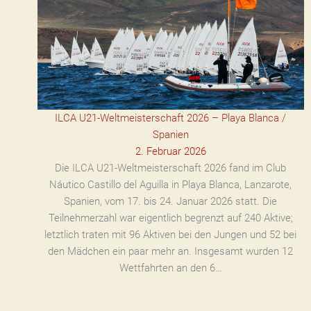
ILCA U21-Weltmeisterschaft 2026 – Playa Blanca /
Spanien
2. Februar 2026
Die ILCA U21-Weltmeisterschaft 2026 fand im Club
Náutico Castillo del Aguilla in Playa Blanca, Lanzarote,
Spanien, vom 17. bis 24. Januar 2026 statt. Die
Teilnehmerzahl war eigentlich begrenzt auf 240 Aktive;
letztlich traten mit 96 Aktiven bei den Jungen und 52 bei
den Mädchen ein paar mehr an. Insgesamt wurden 12
Wettfahrten an den 6…