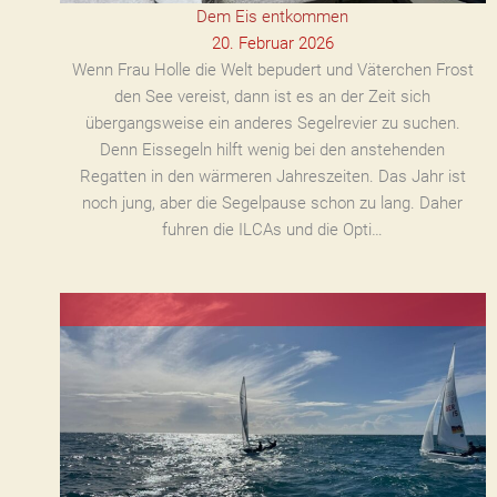
Dem Eis entkommen
20. Februar 2026
Wenn Frau Holle die Welt bepudert und Väterchen Frost
den See vereist, dann ist es an der Zeit sich
übergangsweise ein anderes Segelrevier zu suchen.
Denn Eissegeln hilft wenig bei den anstehenden
Regatten in den wärmeren Jahreszeiten. Das Jahr ist
noch jung, aber die Segelpause schon zu lang. Daher
fuhren die ILCAs und die Opti…