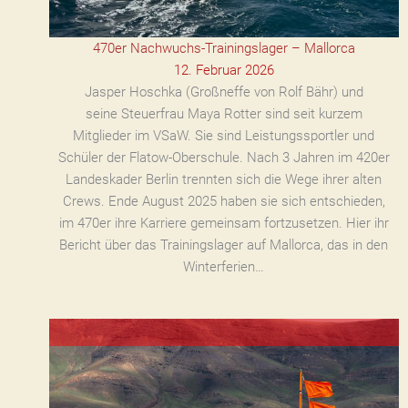
470er Nachwuchs-Trainingslager – Mallorca
12. Februar 2026
Jasper Hoschka (Großneffe von Rolf Bähr) und
seine Steuerfrau Maya Rotter sind seit kurzem
Mitglieder im VSaW. Sie sind Leistungssportler und
Schüler der Flatow-Oberschule. Nach 3 Jahren im 420er
Landeskader Berlin trennten sich die Wege ihrer alten
Crews. Ende August 2025 haben sie sich entschieden,
im 470er ihre Karriere gemeinsam fortzusetzen. Hier ihr
Bericht über das Trainingslager auf Mallorca, das in den
Winterferien…