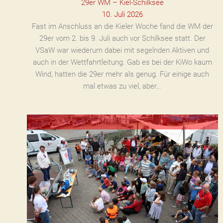
29er WM – Kiel-Schilksee
10. Juli 2026
Fast im Anschluss an die Kieler Woche fand die WM der
29er vom 2. bis 9. Juli auch vor Schilksee statt. Der
VSaW war wiederum dabei mit segelnden Aktiven und
auch in der Wettfahrtleitung. Gab es bei der KiWo kaum
Wind, hatten die 29er mehr als genug. Für einige auch
mal etwas zu viel, aber…