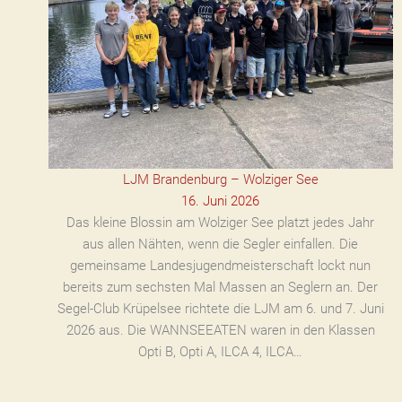
LJM Brandenburg – Wolziger See
16. Juni 2026
Das kleine Blossin am Wolziger See platzt jedes Jahr
aus allen Nähten, wenn die Segler einfallen. Die
gemeinsame Landesjugendmeisterschaft lockt nun
bereits zum sechsten Mal Massen an Seglern an. Der
Segel-Club Krüpelsee richtete die LJM am 6. und 7. Juni
2026 aus. Die WANNSEEATEN waren in den Klassen
Opti B, Opti A, ILCA 4, ILCA…