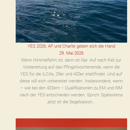
YES 2026: AP und Charlie geben sich die Hand
29. Mai 2026
Wenn Himmelfahrt ist, dann ist klar: Auf nach Kiel zur
Vorbereitung auf das Pfingstwochenende, wenn die
YES für die ILCAs, 29er und 420er stattfindet. Und auf
diese will sich vorbereitet werden. Insbesondere, wenn
– wie bei den 420ern – Qualifikationen zu EM und WM
nach der YES entschieden werden. Sprich: Spätestens
jetzt ist die Segelsaison…