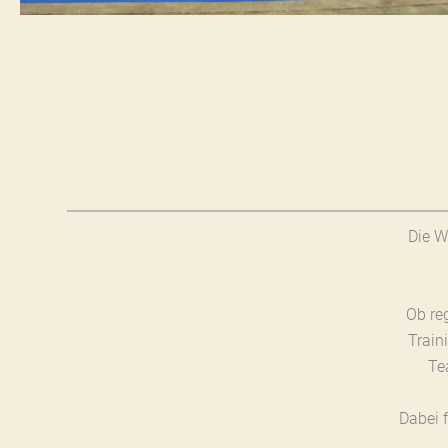
Die W
Ob re
Train
Te
Dabei 