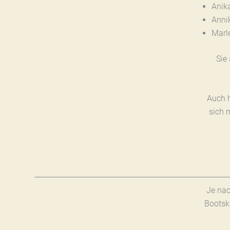
Anik
Anni
Marl
Sie
Auch h
sich 
Je nac
Bootsk