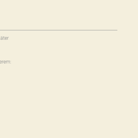
äter
erem: