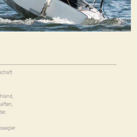
schaft
hland,
aften,
er.
ssegler