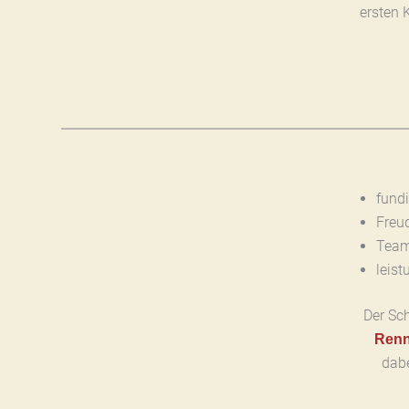
ersten 
fund
Freu
Team
leist
Der Sc
Renn
dabe