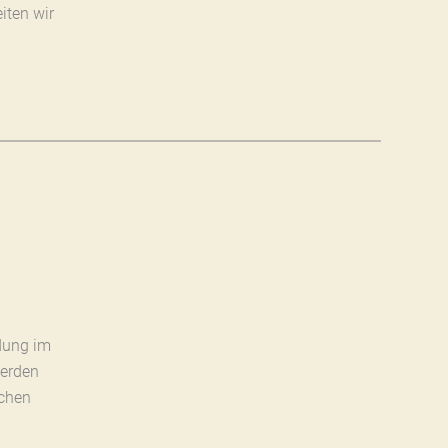
iten wir
dung im
werden
ichen