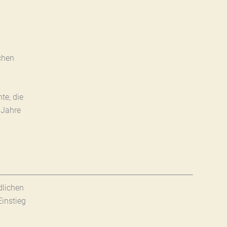
chen
te, die
 Jahre
dlichen
instieg