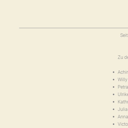
Sei
Zu d
Achi
Will
Petr
Ulri
Kath
Juli
Anna
Vict