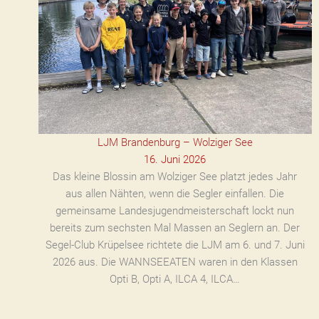
LJM Brandenburg – Wolziger See
16. Juni 2026
Das kleine Blossin am Wolziger See platzt jedes Jahr
aus allen Nähten, wenn die Segler einfallen. Die
gemeinsame Landesjugendmeisterschaft lockt nun
bereits zum sechsten Mal Massen an Seglern an. Der
Segel-Club Krüpelsee richtete die LJM am 6. und 7. Juni
2026 aus. Die WANNSEEATEN waren in den Klassen
Opti B, Opti A, ILCA 4, ILCA…