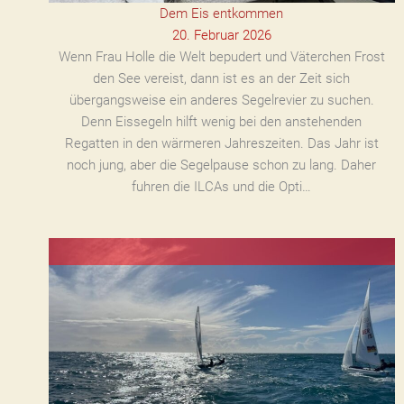
Dem Eis entkommen
20. Februar 2026
Wenn Frau Holle die Welt bepudert und Väterchen Frost
den See vereist, dann ist es an der Zeit sich
übergangsweise ein anderes Segelrevier zu suchen.
Denn Eissegeln hilft wenig bei den anstehenden
Regatten in den wärmeren Jahreszeiten. Das Jahr ist
noch jung, aber die Segelpause schon zu lang. Daher
fuhren die ILCAs und die Opti…