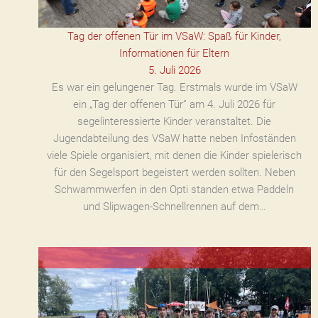
Tag der offenen Tür im VSaW: Spaß für Kinder,
Informationen für Eltern
5. Juli 2026
Es war ein gelungener Tag. Erstmals wurde im VSaW
ein „Tag der offenen Tür” am 4. Juli 2026 für
segelinteressierte Kinder veranstaltet. Die
Jugendabteilung des VSaW hatte neben Infoständen
viele Spiele organisiert, mit denen die Kinder spielerisch
für den Segelsport begeistert werden sollten. Neben
Schwammwerfen in den Opti standen etwa Paddeln
und Slipwagen-Schnellrennen auf dem…