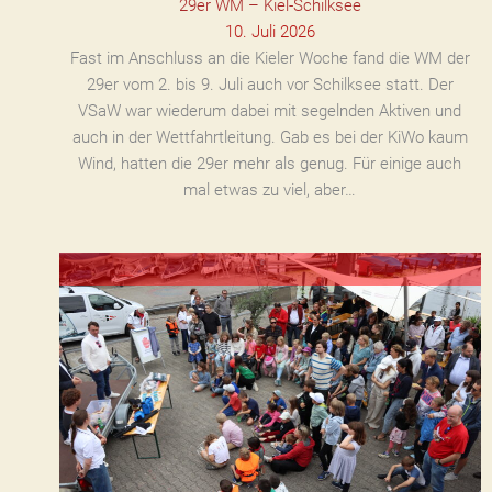
29er WM – Kiel-Schilksee
10. Juli 2026
Fast im Anschluss an die Kieler Woche fand die WM der
29er vom 2. bis 9. Juli auch vor Schilksee statt. Der
VSaW war wiederum dabei mit segelnden Aktiven und
auch in der Wettfahrtleitung. Gab es bei der KiWo kaum
Wind, hatten die 29er mehr als genug. Für einige auch
mal etwas zu viel, aber…