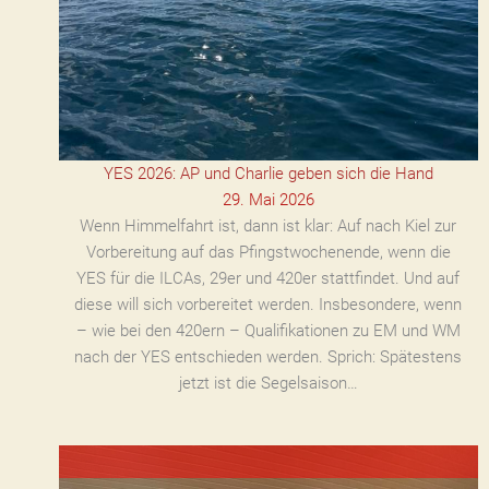
YES 2026: AP und Charlie geben sich die Hand
29. Mai 2026
Wenn Himmelfahrt ist, dann ist klar: Auf nach Kiel zur
Vorbereitung auf das Pfingstwochenende, wenn die
YES für die ILCAs, 29er und 420er stattfindet. Und auf
diese will sich vorbereitet werden. Insbesondere, wenn
– wie bei den 420ern – Qualifikationen zu EM und WM
nach der YES entschieden werden. Sprich: Spätestens
jetzt ist die Segelsaison…