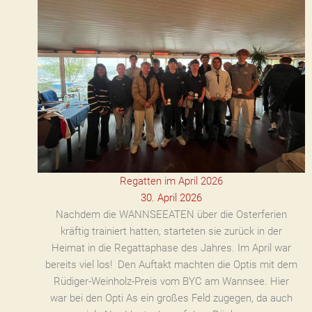
Regatten im April 2026
30. April 2026
Nachdem die WANNSEEATEN über die Osterferien
kräftig trainiert hatten, starteten sie zurück in der
Heimat in die Regattaphase des Jahres. Im April war
bereits viel los! Den Auftakt machten die Optis mit dem
Rüdiger-Weinholz-Preis vom BYC am Wannsee. Hier
war bei den Opti As ein großes Feld zugegen, da auch