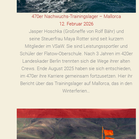
470er Nachwuchs-Trainingslager – Mallorca
12. Februar 2026
Jasper Hoschka (Großneffe von Rolf Bähr) und
seine Steuerfrau Maya Rotter sind seit kurzem
Mitglieder im VSaW. Sie sind Leistungssportler und
Schüler der Flatow-Oberschule. Nach 3 Jahren im 420er
Landeskader Berlin trennten sich die Wege ihrer alten
Crews. Ende August 2025 haben sie sich entschieden,
im 470er ihre Karriere gemeinsam fortzusetzen. Hier ihr
Bericht über das Trainingslager auf Mallorca, das in den
Winterferien…