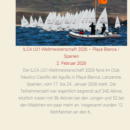
ILCA U21-Weltmeisterschaft 2026 – Playa Blanca /
Spanien
2. Februar 2026
Die ILCA U21-Weltmeisterschaft 2026 fand im Club
Náutico Castillo del Aguilla in Playa Blanca, Lanzarote,
Spanien, vom 17. bis 24. Januar 2026 statt. Die
Teilnehmerzahl war eigentlich begrenzt auf 240 Aktive;
letztlich traten mit 96 Aktiven bei den Jungen und 52 bei
den Mädchen ein paar mehr an. Insgesamt wurden 12
Wettfahrten an den 6…