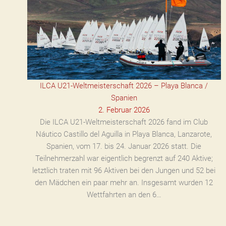
ILCA U21-Weltmeisterschaft 2026 – Playa Blanca /
Spanien
2. Februar 2026
Die ILCA U21-Weltmeisterschaft 2026 fand im Club
Náutico Castillo del Aguilla in Playa Blanca, Lanzarote,
Spanien, vom 17. bis 24. Januar 2026 statt. Die
Teilnehmerzahl war eigentlich begrenzt auf 240 Aktive;
letztlich traten mit 96 Aktiven bei den Jungen und 52 bei
den Mädchen ein paar mehr an. Insgesamt wurden 12
Wettfahrten an den 6…