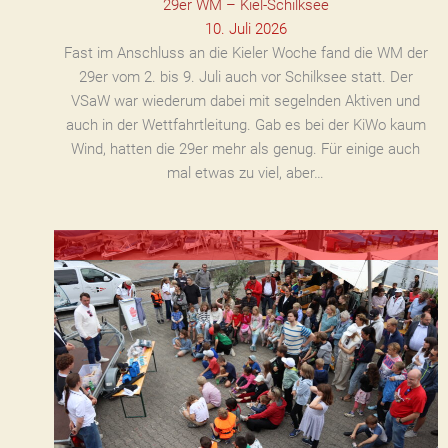
29er WM – Kiel-Schilksee
10. Juli 2026
Fast im Anschluss an die Kieler Woche fand die WM der
29er vom 2. bis 9. Juli auch vor Schilksee statt. Der
VSaW war wiederum dabei mit segelnden Aktiven und
auch in der Wettfahrtleitung. Gab es bei der KiWo kaum
Wind, hatten die 29er mehr als genug. Für einige auch
mal etwas zu viel, aber…