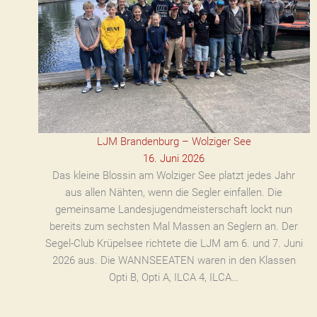
LJM Brandenburg – Wolziger See
16. Juni 2026
Das kleine Blossin am Wolziger See platzt jedes Jahr
aus allen Nähten, wenn die Segler einfallen. Die
gemeinsame Landesjugendmeisterschaft lockt nun
bereits zum sechsten Mal Massen an Seglern an. Der
Segel-Club Krüpelsee richtete die LJM am 6. und 7. Juni
2026 aus. Die WANNSEEATEN waren in den Klassen
Opti B, Opti A, ILCA 4, ILCA…