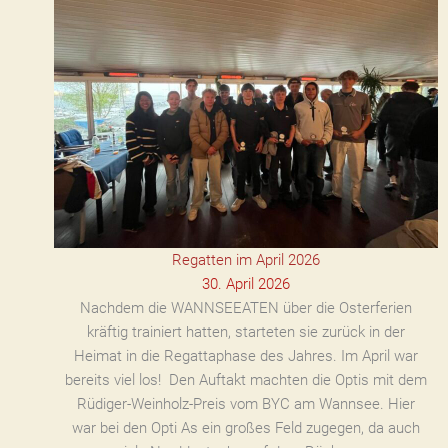
Regatten im April 2026
30. April 2026
Nachdem die WANNSEEATEN über die Osterferien
kräftig trainiert hatten, starteten sie zurück in der
Heimat in die Regattaphase des Jahres. Im April war
bereits viel los! Den Auftakt machten die Optis mit dem
Rüdiger-Weinholz-Preis vom BYC am Wannsee. Hier
war bei den Opti As ein großes Feld zugegen, da auch