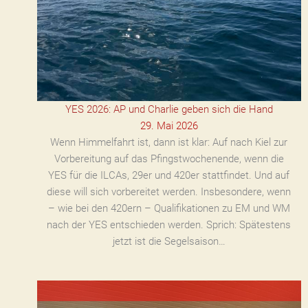
YES 2026: AP und Charlie geben sich die Hand
29. Mai 2026
Wenn Himmelfahrt ist, dann ist klar: Auf nach Kiel zur
Vorbereitung auf das Pfingstwochenende, wenn die
YES für die ILCAs, 29er und 420er stattfindet. Und auf
diese will sich vorbereitet werden. Insbesondere, wenn
– wie bei den 420ern – Qualifikationen zu EM und WM
nach der YES entschieden werden. Sprich: Spätestens
jetzt ist die Segelsaison…