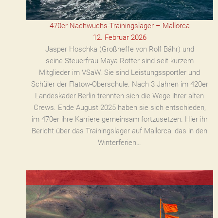
470er Nachwuchs-Trainingslager – Mallorca
12. Februar 2026
Jasper Hoschka (Großneffe von Rolf Bähr) und
seine Steuerfrau Maya Rotter sind seit kurzem
Mitglieder im VSaW. Sie sind Leistungssportler und
Schüler der Flatow-Oberschule. Nach 3 Jahren im 420er
Landeskader Berlin trennten sich die Wege ihrer alten
Crews. Ende August 2025 haben sie sich entschieden,
im 470er ihre Karriere gemeinsam fortzusetzen. Hier ihr
Bericht über das Trainingslager auf Mallorca, das in den
Winterferien…