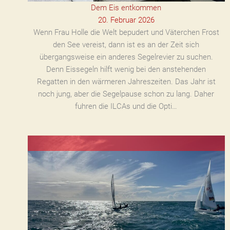
Dem Eis entkommen
20. Februar 2026
Wenn Frau Holle die Welt bepudert und Väterchen Frost
den See vereist, dann ist es an der Zeit sich
übergangsweise ein anderes Segelrevier zu suchen.
Denn Eissegeln hilft wenig bei den anstehenden
Regatten in den wärmeren Jahreszeiten. Das Jahr ist
noch jung, aber die Segelpause schon zu lang. Daher
fuhren die ILCAs und die Opti…