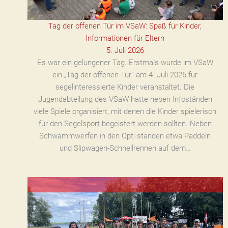
Tag der offenen Tür im VSaW: Spaß für Kinder,
Informationen für Eltern
5. Juli 2026
Es war ein gelungener Tag. Erstmals wurde im VSaW
ein „Tag der offenen Tür” am 4. Juli 2026 für
segelinteressierte Kinder veranstaltet. Die
Jugendabteilung des VSaW hatte neben Infoständen
viele Spiele organisiert, mit denen die Kinder spielerisch
für den Segelsport begeistert werden sollten. Neben
Schwammwerfen in den Opti standen etwa Paddeln
und Slipwagen-Schnellrennen auf dem…